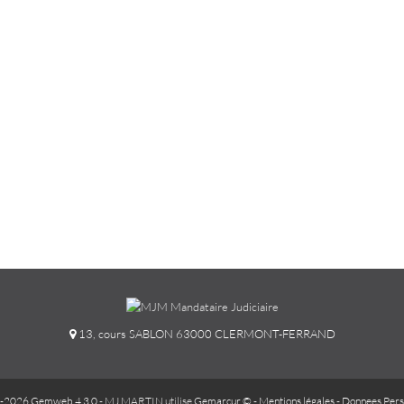
13, cours SABLON 63000 CLERMONT-FERRAND
-2026 Gemweb 4.3.0
- MJ MARTIN utilise
Gemarcur ©
-
Mentions légales
-
Donnees Pers