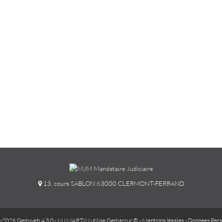
13, cours SABLON 63000 CLERMONT-FERRAND
-2026 Gemweb 4.3.0
- MJ MARTIN utilise
Gemarcur ©
-
Mentions légales
-
Donnees Pers