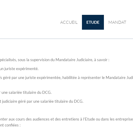
ACCUEIL
ETUDE
MANDAT
ialisés, sous la supervision du Mandataire Judiciaire, à savoir :
un juriste expérimenté.
s géré par une juriste expérimentée, habilitée à représenter le Mandataire Judi
 une salariée titulaire du DCG.
udiciaire géré par une salariée titulaire du DCG.
senter aux cours des audiences et des entretiens à l’Etude ou dans les entreprise
ont confiées :