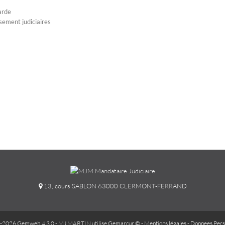
arde
sement judiciaires
13, cours SABLON 63000 CLERMONT-FERRAND
-2026 Gemweb 4.3.0
- MJ MARTIN utilise
Gemarcur ©
-
Mentions légales
-
Donnees Pers