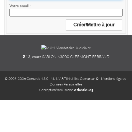
Votre email
13, cours SABLON 63000 CLERMONT-FERRAND
© 2008-2026 Gemweb 4.3.0
- MJ MARTIN utilise
Gemarcur ©
-
Mentions légales
-
Donnees Personnelles
Conception/Réalisation
Atlantic Log