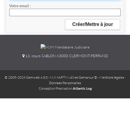
Votre email
13, cours SABLON 63000 CLERMONT-FERRAND
© 2008-2026 Gemweb 4.3.0
- MJ MARTIN utilise
Gemarcur ©
-
Mentions légales
-
Donnees Personnelles
Conception/Réalisation
Atlantic Log